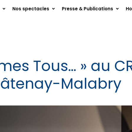
Nos spectacles
Presse & Publications
Ho
es Tous… » au CRE
hâtenay-Malabry