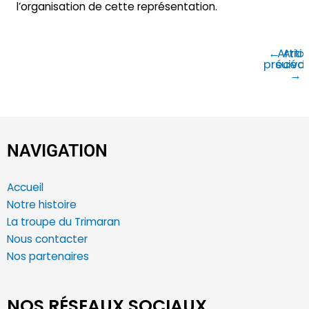
l’organisation de cette représentation.
←
Articl
Artic
précéd
suiva
→
NAVIGATION
Accueil
Notre histoire
La troupe du Trimaran
Nous contacter
Nos partenaires
NOS RÉSEAUX SOCIAUX