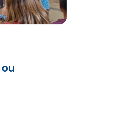
. ou
e